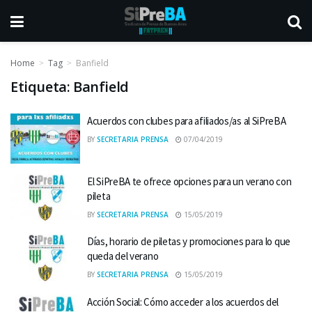
Home
Tag
Banfield
Etiqueta:
Banfield
Acuerdos con clubes para afiliados/as al SiPreBA
BY
SECRETARIA PRENSA
07/04/2019
El SiPreBA te ofrece opciones para un verano con
pileta
BY
SECRETARIA PRENSA
15/05/2019
Días, horario de piletas y promociones para lo que
queda del verano
BY
SECRETARIA PRENSA
15/05/2019
Acción Social: Cómo acceder a los acuerdos del