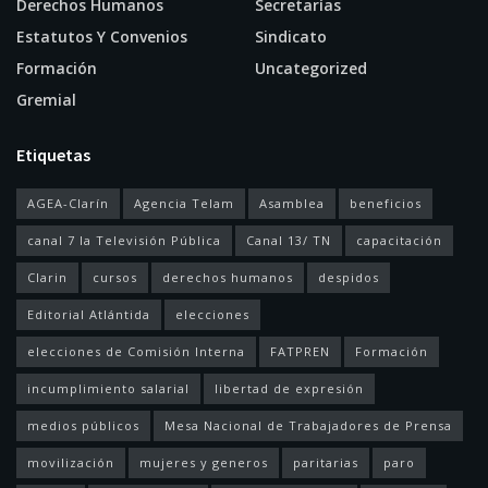
Derechos Humanos
Secretarías
Estatutos Y Convenios
Sindicato
Formación
Uncategorized
Gremial
Etiquetas
AGEA-Clarín
Agencia Telam
Asamblea
beneficios
canal 7 la Televisión Pública
Canal 13/ TN
capacitación
Clarin
cursos
derechos humanos
despidos
Editorial Atlántida
elecciones
elecciones de Comisión Interna
FATPREN
Formación
incumplimiento salarial
libertad de expresión
medios públicos
Mesa Nacional de Trabajadores de Prensa
movilización
mujeres y generos
paritarias
paro