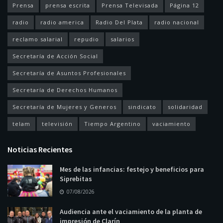
Prensa
prensa escrita
Prensa Televisada
Página 12
radio
radio america
Radio Del Plata
radio nacional
reclamo salarial
repudio
salarios
Secretaría de Acción Social
Secretaría de Asuntos Profesionales
Secretaría de Derechos Humanos
Secretaría de Mujeres y Generos
sindicato
solidaridad
telam
televisión
Tiempo Argentino
vaciamiento
Noticias Recientes
Mes de las infancias: festejo y beneficios para
Siprebitas
07/08/2026
Audiencia ante el vaciamiento de la planta de
impresión de Clarín