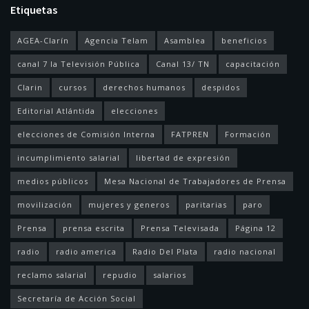
Etiquetas
AGEA-Clarín
Agencia Telam
Asamblea
beneficios
canal 7 la Televisión Pública
Canal 13/ TN
capacitación
Clarin
cursos
derechos humanos
despidos
Editorial Atlántida
elecciones
elecciones de Comisión Interna
FATPREN
Formación
incumplimiento salarial
libertad de expresión
medios públicos
Mesa Nacional de Trabajadores de Prensa
movilización
mujeres y generos
paritarias
paro
Prensa
prensa escrita
Prensa Televisada
Página 12
radio
radio america
Radio Del Plata
radio nacional
reclamo salarial
repudio
salarios
Secretaría de Acción Social