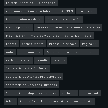
Editorial Atlántida
elecciones
elecciones de Comisión Interna
FATPREN
Formación
incumplimiento salarial
libertad de expresión
medios públicos
Mesa Nacional de Trabajadores de Prensa
movilización
mujeres y generos
paritarias
paro
Prensa
prensa escrita
Prensa Televisada
Página 12
radio
radio america
Radio Del Plata
radio nacional
reclamo salarial
repudio
salarios
Secretaría de Acción Social
Secretaría de Asuntos Profesionales
Secretaría de Derechos Humanos
Secretaría de Mujeres y Generos
sindicato
solidaridad
telam
televisión
Tiempo Argentino
vaciamiento