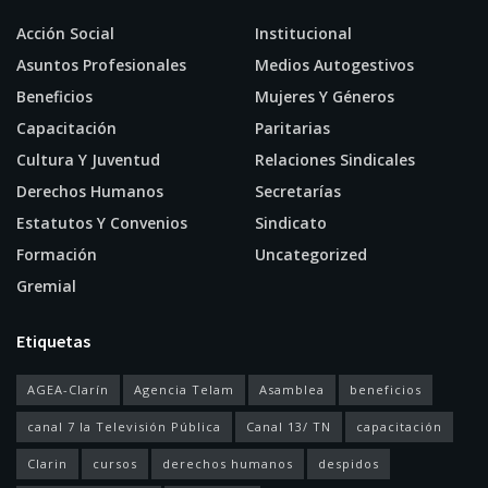
Acción Social
Institucional
Asuntos Profesionales
Medios Autogestivos
Beneficios
Mujeres Y Géneros
Capacitación
Paritarias
Cultura Y Juventud
Relaciones Sindicales
Derechos Humanos
Secretarías
Estatutos Y Convenios
Sindicato
Formación
Uncategorized
Gremial
Etiquetas
AGEA-Clarín
Agencia Telam
Asamblea
beneficios
canal 7 la Televisión Pública
Canal 13/ TN
capacitación
Clarin
cursos
derechos humanos
despidos