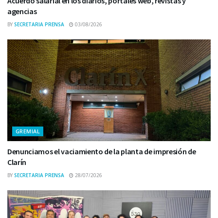
Acuerdo salarial en los diarios, portales web, revistas y
agencias
BY
SECRETARIA PRENSA
03/08/2026
GREMIAL
Denunciamos el vaciamiento de la planta de impresión de
Clarín
BY
SECRETARIA PRENSA
28/07/2026