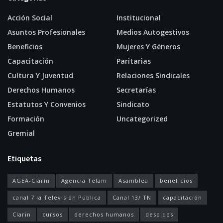
Acción Social
Institucional
Asuntos Profesionales
Medios Autogestivos
Beneficios
Mujeres Y Géneros
Capacitación
Paritarias
Cultura Y Juventud
Relaciones Sindicales
Derechos Humanos
Secretarías
Estatutos Y Convenios
Sindicato
Formación
Uncategorized
Gremial
Etiquetas
AGEA-Clarín
Agencia Telam
Asamblea
beneficios
canal 7 la Televisión Pública
Canal 13/ TN
capacitación
Clarin
cursos
derechos humanos
despidos