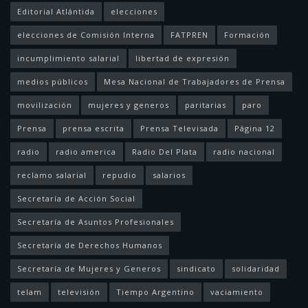
Editorial Atlántida
elecciones
elecciones de Comisión Interna
FATPREN
Formación
incumplimiento salarial
libertad de expresión
medios públicos
Mesa Nacional de Trabajadores de Prensa
movilización
mujeres y generos
paritarias
paro
Prensa
prensa escrita
Prensa Televisada
Página 12
radio
radio america
Radio Del Plata
radio nacional
reclamo salarial
repudio
salarios
Secretaría de Acción Social
Secretaría de Asuntos Profesionales
Secretaría de Derechos Humanos
Secretaría de Mujeres y Generos
sindicato
solidaridad
telam
televisión
Tiempo Argentino
vaciamiento