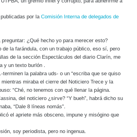
e UTPBA, un gremio infiel y corrupto, para adherirme a
publicadas por la
Comisión Interna de delegados de
a preguntar: ¿Qué hecho yo para merecer esto?
 de la farándula, con un trabajo público, eso sí, pero
llas de la sección Espectáculos del diario Clarín, me
a y un texto burlón .
.-terminen la palabra uds- o un “escriba que se quiso
, mientras miraba el cierre del Noticiero Trece y la
uso: “Ché, no tenemos con qué llenar la página.
assina, del noticiero ¿sirve? “Y bueh”, habrá dicho su
inaba, “Dale 8 líneas nomás”.
blicó el apriete más obsceno, impune y misógino que
sión, soy periodista, pero no ingenua.