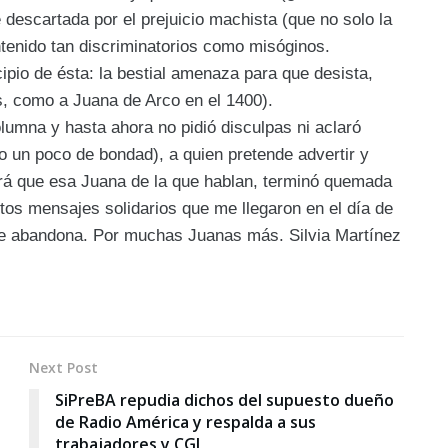
escartada por el prejuicio machista (que no solo la
enido tan discriminatorios como misóginos.
ncipio de ésta: la bestial amenaza para que desista,
s, como a Juana de Arco en el 1400).
umna y hasta ahora no pidió disculpas ni aclaró
o un poco de bondad), a quien pretende advertir y
mirá que esa Juana de la que hablan, terminó quemada
ntos mensajes solidarios que me llegaron en el día de
e se abandona. Por muchas Juanas más.
Silvia Martínez
Next Post
SiPreBA repudia dichos del supuesto dueño
de Radio América y respalda a sus
trabajadores y CGI