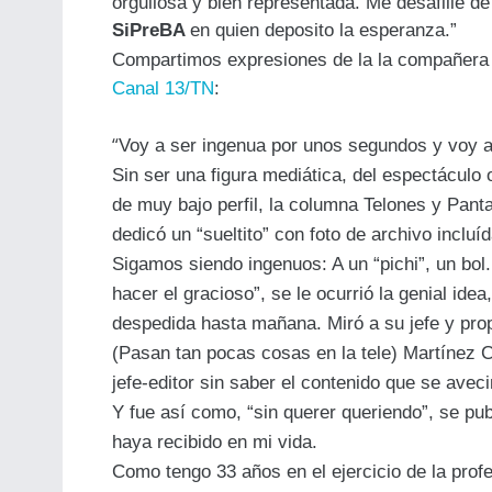
orgullosa y bien representada. Me desafilié d
SiPreBA
en quien deposito la esperanza.”
Compartimos expresiones de la la compañera 
Canal 13/TN
:
“
Voy a ser ingenua por unos segundos y voy 
Sin ser una figura mediática, del espectáculo o
de muy bajo perfil, la columna Telones y Panta
dedicó un “sueltito” con foto de archivo incluíd
Sigamos siendo ingenuos: A un “pichi”, un bol.
hacer el gracioso”, se le ocurrió la genial idea
despedida hasta mañana. Miró a su jefe y prop
(Pasan tan pocas cosas en la tele) Martínez C
jefe-editor sin saber el contenido que se avec
Y fue así como, “sin querer queriendo”, se pu
haya recibido en mi vida.
Como tengo 33 años en el ejercicio de la profe