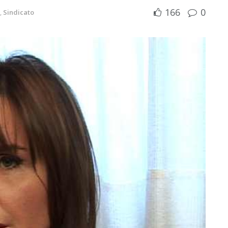
166
0
,
Sindicato