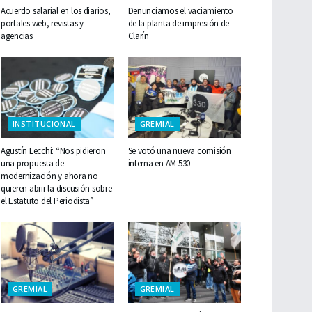
Acuerdo salarial en los diarios,
Denunciamos el vaciamiento
portales web, revistas y
de la planta de impresión de
agencias
Clarín
INSTITUCIONAL
GREMIAL
Agustín Lecchi: “Nos pidieron
Se votó una nueva comisión
una propuesta de
interna en AM 530
modernización y ahora no
quieren abrir la discusión sobre
el Estatuto del Periodista”
GREMIAL
GREMIAL