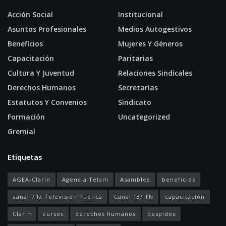
Acción Social
Institucional
Asuntos Profesionales
Medios Autogestivos
Beneficios
Mujeres Y Géneros
Capacitación
Paritarias
Cultura Y Juventud
Relaciones Sindicales
Derechos Humanos
Secretarías
Estatutos Y Convenios
Sindicato
Formación
Uncategorized
Gremial
Etiquetas
AGEA-Clarín
Agencia Telam
Asamblea
beneficios
canal 7 la Televisión Pública
Canal 13/ TN
capacitación
Clarin
cursos
derechos humanos
despidos