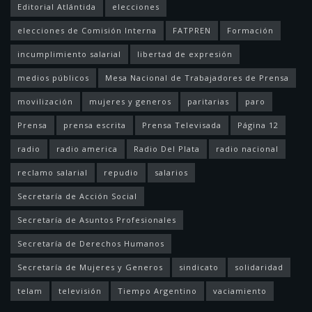
Editorial Atlántida
elecciones
elecciones de Comisión Interna
FATPREN
Formación
incumplimiento salarial
libertad de expresión
medios públicos
Mesa Nacional de Trabajadores de Prensa
movilización
mujeres y generos
paritarias
paro
Prensa
prensa escrita
Prensa Televisada
Página 12
radio
radio america
Radio Del Plata
radio nacional
reclamo salarial
repudio
salarios
Secretaría de Acción Social
Secretaría de Asuntos Profesionales
Secretaría de Derechos Humanos
Secretaría de Mujeres y Generos
sindicato
solidaridad
telam
televisión
Tiempo Argentino
vaciamiento