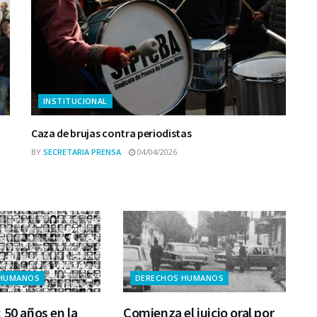
INSTITUCIONAL
Caza de brujas contra periodistas
BY
SECRETARIA PRENSA
04/04/2026
 HUMANOS
DERECHOS HUMANOS
 50 años en la
Comienza el juicio oral por