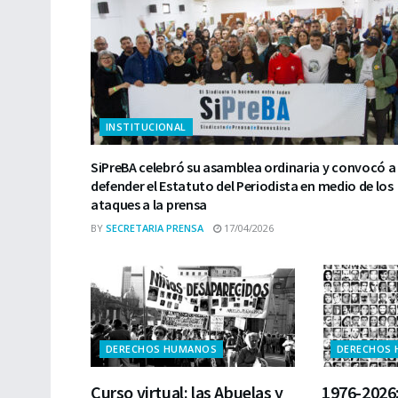
INSTITUCIONAL
SiPreBA celebró su asamblea ordinaria y convocó a
defender el Estatuto del Periodista en medio de los
ataques a la prensa
BY
SECRETARIA PRENSA
17/04/2026
DERECHOS HUMANOS
DERECHOS
Curso virtual: las Abuelas y
1976-2026: