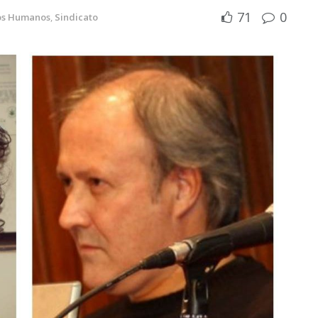
71
0
os Humanos
,
Sindicato