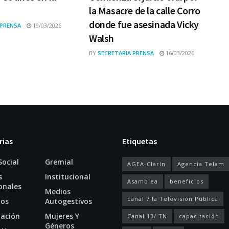
la Masacre de la calle Corro
donde fue asesinada Vicky
 PRENSA
19/03/2026
Walsh
BY
SECRETARIA PRENSA
16/03/2026
rias
Etiquetas
Social
Gremial
AGEA-Clarín
Agencia Telam
s
Institucional
Asamblea
beneficios
onales
Medios
canal 7 la Televisión Pública
ios
Autogestivos
tación
Mujeres Y
Canal 13/ TN
capacitación
Géneros