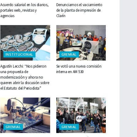
Acuerdo salarial en los diarios,
Denunciamos el vaciamiento
portales web, revistas y
de la planta de impresión de
agencias
Clarín
INSTITUCIONAL
GREMIAL
Agustín Lecchi: “Nos pidieron
Se votó una nueva comisión
una propuesta de
interna en AM 530
modernización y ahora no
quieren abrir la discusión sobre
el Estatuto del Periodista”
GREMIAL
GREMIAL