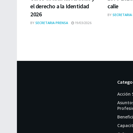
el derecho a la Identidad
calle
2026
BY
SECRETARIA
BY
SECRETARIA PRENSA
19/03/2026
Catego
Acción 
Asunto
Profesi
Benefic
Capaci