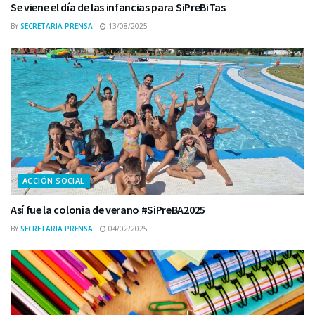
Se viene el día de las infancias para SiPreBiTas
BY
SECRETARIA PRENSA
13/08/2025
ACCIÓN SOCIAL
Así fue la colonia de verano #SiPreBA2025
BY
SECRETARIA PRENSA
04/02/2025