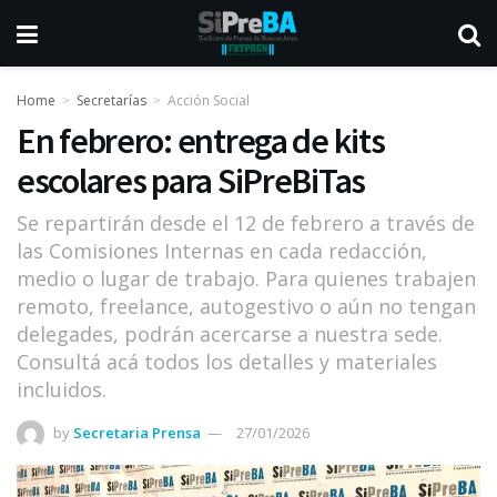
Home
Secretarías
Acción Social
En febrero: entrega de kits
escolares para SiPreBiTas
Se repartirán desde el 12 de febrero a través de
las Comisiones Internas en cada redacción,
medio o lugar de trabajo. Para quienes trabajen
remoto, freelance, autogestivo o aún no tengan
delegades, podrán acercarse a nuestra sede.
Consultá acá todos los detalles y materiales
incluidos.
by
Secretaria Prensa
27/01/2026