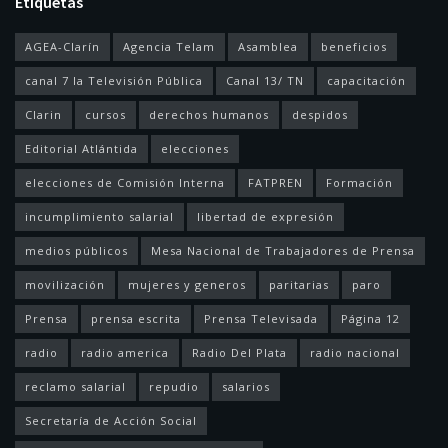
Etiquetas
AGEA-Clarín
Agencia Telam
Asamblea
beneficios
canal 7 la Televisión Pública
Canal 13/ TN
capacitación
Clarin
cursos
derechos humanos
despidos
Editorial Atlántida
elecciones
elecciones de Comisión Interna
FATPREN
Formación
incumplimiento salarial
libertad de expresión
medios públicos
Mesa Nacional de Trabajadores de Prensa
movilización
mujeres y generos
paritarias
paro
Prensa
prensa escrita
Prensa Televisada
Página 12
radio
radio america
Radio Del Plata
radio nacional
reclamo salarial
repudio
salarios
Secretaría de Acción Social