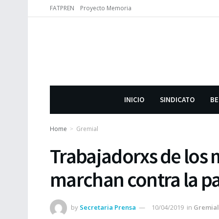
FATPREN
Proyecto Memoria
INICIO
SINDICATO
BE
Home
Gremial
Trabajadorxs de los 
marchan contra la pa
by
Secretaria Prensa
10/04/2019
in
Gremial