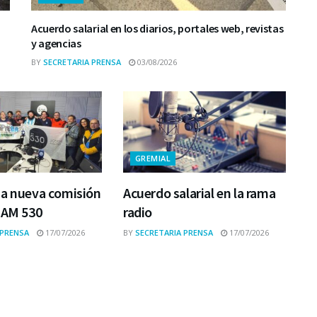
Acuerdo salarial en los diarios, portales web, revistas
y agencias
BY
SECRETARIA PRENSA
03/08/2026
GREMIAL
na nueva comisión
Acuerdo salarial en la rama
 AM 530
radio
 PRENSA
17/07/2026
BY
SECRETARIA PRENSA
17/07/2026