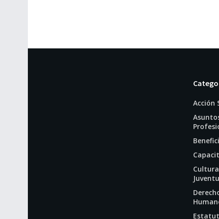
Catego
Acción 
Asunto
Profesi
Benefic
Capaci
Cultura
Juvent
Derech
Human
Estatut