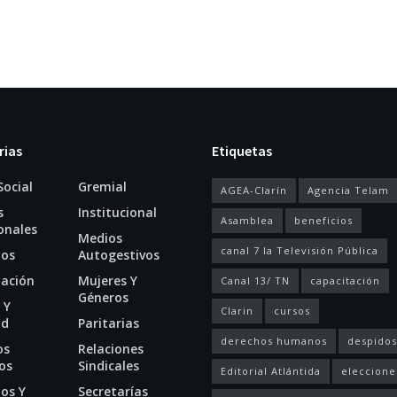
rias
Etiquetas
Social
Gremial
AGEA-Clarín
Agencia Telam
s
Institucional
Asamblea
beneficios
onales
Medios
canal 7 la Televisión Pública
ios
Autogestivos
tación
Mujeres Y
Canal 13/ TN
capacitación
Géneros
 Y
Clarin
cursos
ud
Paritarias
derechos humanos
despidos
os
Relaciones
os
Sindicales
Editorial Atlántida
eleccione
os Y
Secretarías