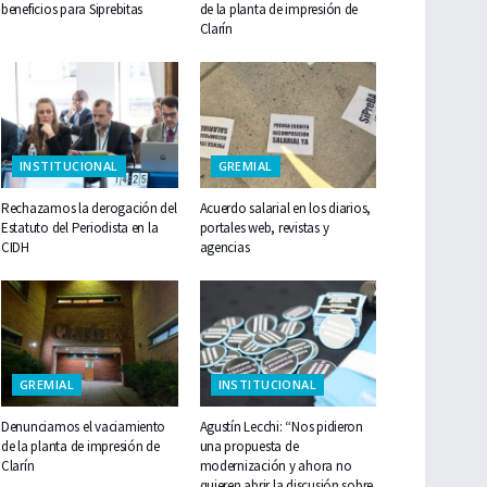
beneficios para Siprebitas
de la planta de impresión de
Clarín
INSTITUCIONAL
GREMIAL
Rechazamos la derogación del
Acuerdo salarial en los diarios,
Estatuto del Periodista en la
portales web, revistas y
CIDH
agencias
GREMIAL
INSTITUCIONAL
Denunciamos el vaciamiento
Agustín Lecchi: “Nos pidieron
de la planta de impresión de
una propuesta de
Clarín
modernización y ahora no
quieren abrir la discusión sobre