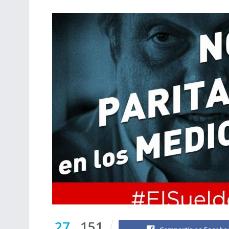
27
151