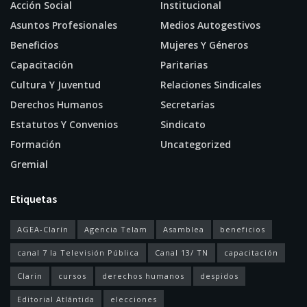
Acción Social
Institucional
Asuntos Profesionales
Medios Autogestivos
Beneficios
Mujeres Y Géneros
Capacitación
Paritarias
Cultura Y Juventud
Relaciones Sindicales
Derechos Humanos
Secretarías
Estatutos Y Convenios
Sindicato
Formación
Uncategorized
Gremial
Etiquetas
AGEA-Clarín
Agencia Telam
Asamblea
beneficios
canal 7 la Televisión Pública
Canal 13/ TN
capacitación
Clarin
cursos
derechos humanos
despidos
Editorial Atlántida
elecciones