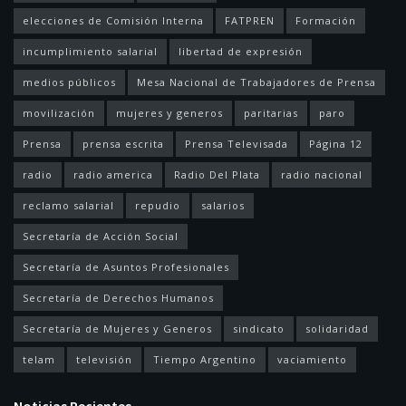
elecciones de Comisión Interna
FATPREN
Formación
incumplimiento salarial
libertad de expresión
medios públicos
Mesa Nacional de Trabajadores de Prensa
movilización
mujeres y generos
paritarias
paro
Prensa
prensa escrita
Prensa Televisada
Página 12
radio
radio america
Radio Del Plata
radio nacional
reclamo salarial
repudio
salarios
Secretaría de Acción Social
Secretaría de Asuntos Profesionales
Secretaría de Derechos Humanos
Secretaría de Mujeres y Generos
sindicato
solidaridad
telam
televisión
Tiempo Argentino
vaciamiento
Noticias Recientes