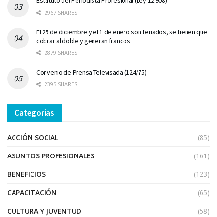
Estatuto del Periodista Profesional (Ley 12.908)
2967 SHARES
El 25 de diciembre y el 1 de enero son feriados, se tienen que
cobrar al doble y generan francos
2879 SHARES
Convenio de Prensa Televisada (124/75)
2395 SHARES
Categorias
ACCIÓN SOCIAL
(85)
ASUNTOS PROFESIONALES
(161)
BENEFICIOS
(123)
CAPACITACIÓN
(65)
CULTURA Y JUVENTUD
(58)