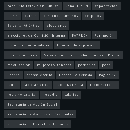
canal 7 la Televisión Pública
Canal 13/ TN
capacitación
Clarin
cursos
derechos humanos
despidos
Editorial Atlántida
elecciones
elecciones de Comisión Interna
FATPREN
Formación
incumplimiento salarial
libertad de expresión
medios públicos
Mesa Nacional de Trabajadores de Prensa
movilización
mujeres y generos
paritarias
paro
Prensa
prensa escrita
Prensa Televisada
Página 12
radio
radio america
Radio Del Plata
radio nacional
reclamo salarial
repudio
salarios
Secretaría de Acción Social
Secretaría de Asuntos Profesionales
Secretaría de Derechos Humanos