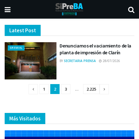
Latest Post
Denunciamos el vaciamiento de la
GREMIAL
planta de impresión de Clarín
BY
SECRETARIA PRENSA
28/07/2026
1
2
3
…
2.225
Más Visitados