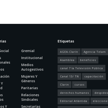
rias
Etiquetas
Social
Gremial
AGEA-Clarín
Agencia Telam
s
Institucional
Asamblea
beneficios
onales
Medios
canal 7 la Televisión Pública
ios
Autogestivos
tación
Mujeres Y
Canal 13/ TN
capacitación
Géneros
 Y
Clarin
cursos
ud
Paritarias
derechos humanos
despidos
os
Relaciones
os
Sindicales
Editorial Atlántida
eleccione
os Y
Secretarías