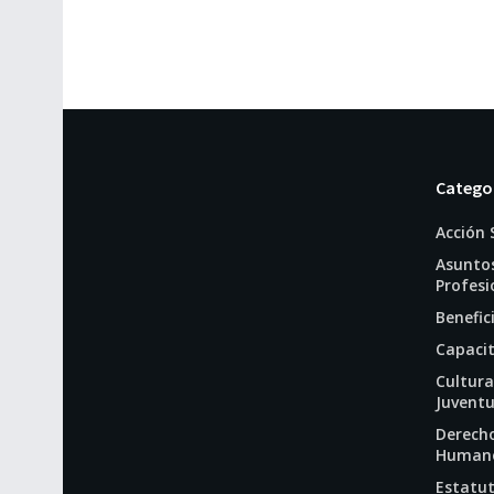
Catego
Acción 
Asunto
Profesi
Benefic
Capaci
Cultura
Juvent
Derech
Human
Estatut