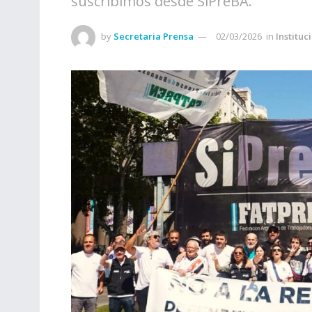
suscribimos desde SiPreBA.
by
Secretaria Prensa
02/03/2026
in
Instituc