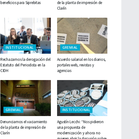
beneficios para Siprebitas
de la planta de impresión de
Clarín
INSTITUCIONAL
GREMIAL
Rechazamos la derogación del
Acuerdo salarial en los diarios,
Estatuto del Periodista en la
portales web, revistas y
CIDH
agencias
GREMIAL
INSTITUCIONAL
Denunciamos el vaciamiento
Agustín Lecchi: “Nos pidieron
de la planta de impresión de
una propuesta de
Clarín
modernización y ahora no
quieren abrir la discusión sobre