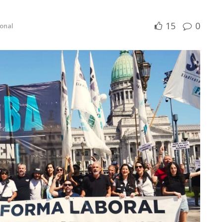
15
0
ional