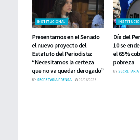
INSTITUCIONAL
INSTITUCI
Presentamos en el Senado
Día del Per
el nuevo proyecto del
10 se ende
Estatuto del Periodista:
el 65% cobr
“Necesitamos la certeza
pobreza
que no va quedar derogado”
BY
SECRETARIA
BY
SECRETARIA PRENSA
09/06/2026