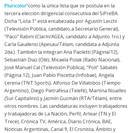
Pluricolor”
como la única lista que se postula en la
tercera elección dirigencial consecutiva del SiPreBA.
Dicha “Lista 1” está encabezada por Agustín Lecchi
(Televisión Pública, candidato a Secretario General),
“Paco” Rabini (Clarín/AGEA, candidato a Adjunto 1ro.) y
Carla Gaudensi (Apesau/Télam, candidata a Adjunta
2da.). También la integran Ana Paoletti (Página/12),
Sebastián Diaz (Olé), Micaela Polak (Radio Nacional),
José Manuel Cal (Televisión Pública), “Poli” Sabatés
(Página 12), Juan Pablo Piscetta (Infobae), Angela
Lerena (TNT Sports), Alfonso De Villalobos (Tiempo
Argentino), Diego Pietrafesa (Telefé), Martina Noailles
(Sur Capitalino) y Jazmín Guzmán (RTA/Télam), entre
otros nombres. Las candidaturas incluyen trabajadores
y trabajadoras de La Nación, Perfil, Artear (TN y El
Trece), Crónica TV, América, Diario Crónica, BAE,
Noticias Argentinas, Canal 9, El Cronista, Ámbito y