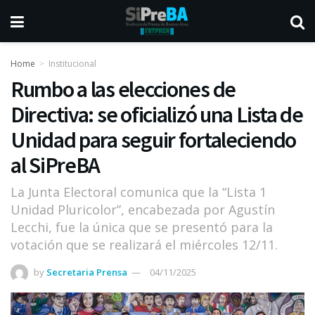
Home
Institucional
Rumbo a las elecciones de
Directiva: se oficializó una Lista de
Unidad para seguir fortaleciendo
al SiPreBA
La Junta Electoral comunica que la “Lista 1
Unidad Pluricolor”, encabezada por Agustín
Lecchi, fue la única que se presentó para la
votación que se realizará el miércoles 12/11.
by
Secretaria Prensa
04/11/2025