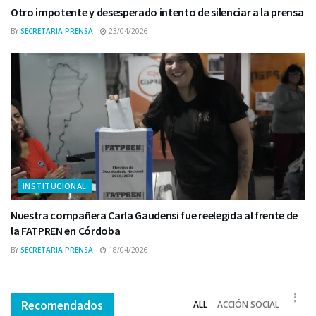
Otro impotente y desesperado intento de silenciar a la prensa
BY
SECRETARIA PRENSA
23/04/2026
INSTITUCIONAL
Nuestra compañera Carla Gaudensi fue reelegida al frente de
la FATPREN en Córdoba
BY
SECRETARIA PRENSA
18/04/2026
Recomendados
ALL
ACCIÓN SOCIAL