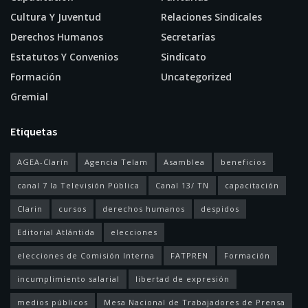
Cultura Y Juventud
Relaciones Sindicales
Derechos Humanos
Secretarías
Estatutos Y Convenios
Sindicato
Formación
Uncategorized
Gremial
Etiquetas
AGEA-Clarín
Agencia Telam
Asamblea
beneficios
canal 7 la Televisión Pública
Canal 13/ TN
capacitación
Clarin
cursos
derechos humanos
despidos
Editorial Atlántida
elecciones
elecciones de Comisión Interna
FATPREN
Formación
incumplimiento salarial
libertad de expresión
medios públicos
Mesa Nacional de Trabajadores de Prensa