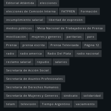
Editorial Atlántida
elecciones
elecciones de Comisión Interna
FATPREN
Formación
incumplimiento salarial
libertad de expresión
medios públicos
Mesa Nacional de Trabajadores de Prensa
movilización
mujeres y generos
paritarias
paro
Prensa
prensa escrita
Prensa Televisada
Página 12
radio
radio america
Radio Del Plata
radio nacional
reclamo salarial
repudio
salarios
Secretaría de Acción Social
Secretaría de Asuntos Profesionales
Secretaría de Derechos Humanos
Secretaría de Mujeres y Generos
sindicato
solidaridad
telam
televisión
Tiempo Argentino
vaciamiento