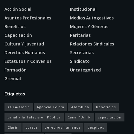
Acción Social
Institucional
Asuntos Profesionales
Medios Autogestivos
Beneficios
Mujeres Y Géneros
Capacitación
Paritarias
Cultura Y Juventud
Relaciones Sindicales
Derechos Humanos
Secretarías
Estatutos Y Convenios
Sindicato
Formación
Uncategorized
Gremial
Etiquetas
AGEA-Clarín
Agencia Telam
Asamblea
beneficios
canal 7 la Televisión Pública
Canal 13/ TN
capacitación
Clarin
cursos
derechos humanos
despidos