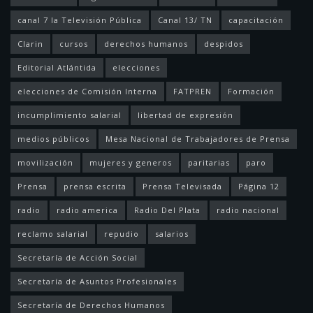
canal 7 la Televisión Pública
Canal 13/ TN
capacitación
Clarin
cursos
derechos humanos
despidos
Editorial Atlántida
elecciones
elecciones de Comisión Interna
FATPREN
Formación
incumplimiento salarial
libertad de expresión
medios públicos
Mesa Nacional de Trabajadores de Prensa
movilización
mujeres y generos
paritarias
paro
Prensa
prensa escrita
Prensa Televisada
Página 12
radio
radio america
Radio Del Plata
radio nacional
reclamo salarial
repudio
salarios
Secretaría de Acción Social
Secretaría de Asuntos Profesionales
Secretaría de Derechos Humanos