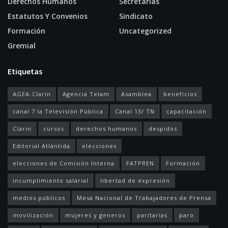
Derechos Humanos
Secretarías
Estatutos Y Convenios
Sindicato
Formación
Uncategorized
Gremial
Etiquetas
AGEA-Clarín
Agencia Telam
Asamblea
beneficios
canal 7 la Televisión Pública
Canal 13/ TN
capacitación
Clarin
cursos
derechos humanos
despidos
Editorial Atlántida
elecciones
elecciones de Comisión Interna
FATPREN
Formación
incumplimiento salarial
libertad de expresión
medios públicos
Mesa Nacional de Trabajadores de Prensa
movilización
mujeres y generos
paritarias
paro