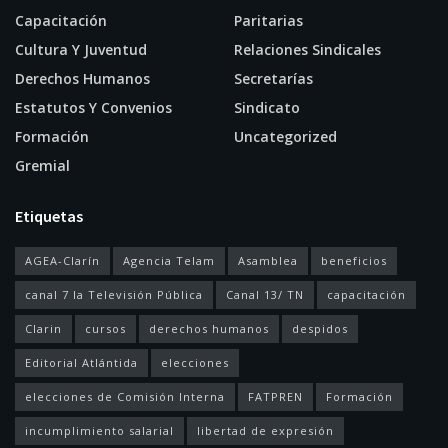
Capacitación
Paritarias
Cultura Y Juventud
Relaciones Sindicales
Derechos Humanos
Secretarías
Estatutos Y Convenios
Sindicato
Formación
Uncategorized
Gremial
Etiquetas
AGEA-Clarín
Agencia Telam
Asamblea
beneficios
canal 7 la Televisión Pública
Canal 13/ TN
capacitación
Clarin
cursos
derechos humanos
despidos
Editorial Atlántida
elecciones
elecciones de Comisión Interna
FATPREN
Formación
incumplimiento salarial
libertad de expresión