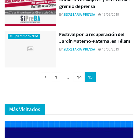
gremio de prensa
BY
SECRETARIA PRENSA
16/05/2019
Festival por la recuperación del
MUJERES Y GÉNEROS
Jardín Materno-Paternal en Télam
BY
SECRETARIA PRENSA
16/05/2019
1
…
14
15
Más Visitados