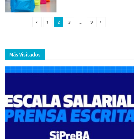
1
2
3
…
9
Más Visitados