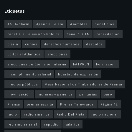
Etiquetas
AGEA-Clarín
Agencia Telam
Asamblea
beneficios
canal 7 la Televisión Pública
Canal 13/ TN
capacitación
Clarin
cursos
derechos humanos
despidos
Editorial Atlántida
elecciones
elecciones de Comisión Interna
FATPREN
Formación
incumplimiento salarial
libertad de expresión
medios públicos
Mesa Nacional de Trabajadores de Prensa
movilización
mujeres y generos
paritarias
paro
Prensa
prensa escrita
Prensa Televisada
Página 12
radio
radio america
Radio Del Plata
radio nacional
reclamo salarial
repudio
salarios