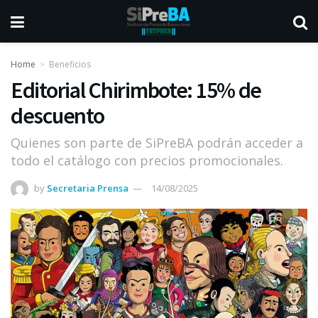
Home
Beneficios
Editorial Chirimbote: 15% de
descuento
Quienes son parte de SiPreBA podrán acceder a
todo el catálogo con precios promocionales.
by
Secretaria Prensa
14/08/2025