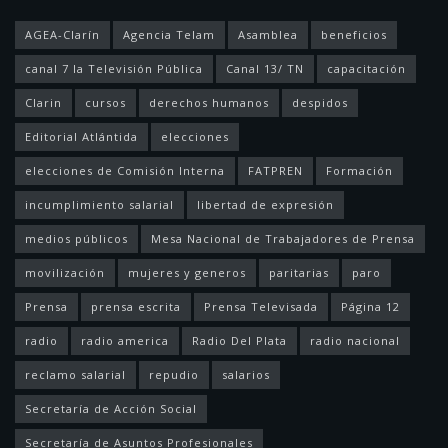
AGEA-Clarín
Agencia Telam
Asamblea
beneficios
canal 7 la Televisión Pública
Canal 13/ TN
capacitación
Clarin
cursos
derechos humanos
despidos
Editorial Atlántida
elecciones
elecciones de Comisión Interna
FATPREN
Formación
incumplimiento salarial
libertad de expresión
medios públicos
Mesa Nacional de Trabajadores de Prensa
movilización
mujeres y generos
paritarias
paro
Prensa
prensa escrita
Prensa Televisada
Página 12
radio
radio america
Radio Del Plata
radio nacional
reclamo salarial
repudio
salarios
Secretaría de Acción Social
Secretaría de Asuntos Profesionales